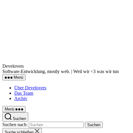
Archiv
Kategorien
Webentwicklung
WTF Mobile Web
Beitragsautor
Von
Chris Jung
Veröffentlichungsdatum
13. Juli 2014
WTF Mobile Web